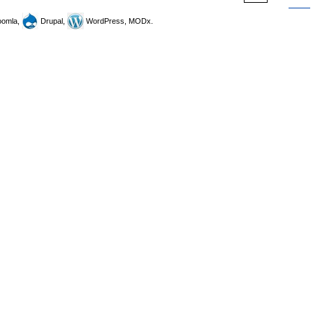
omla,
Drupal,
WordPress, MODx.