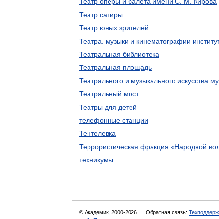
Театр оперы и балета имени С. М. Кирова
Театр сатиры
Театр юных зрителей
Театра, музыки и кинематографии институ
Театральная библиотека
Театральная площадь
Театрального и музыкального искусства му
Театральный мост
Театры для детей
телефонные станции
Тентелевка
Террористическая фракция «Народной во
техникумы
© Академик, 2000-2026
Обратная связь:
Техподдерж