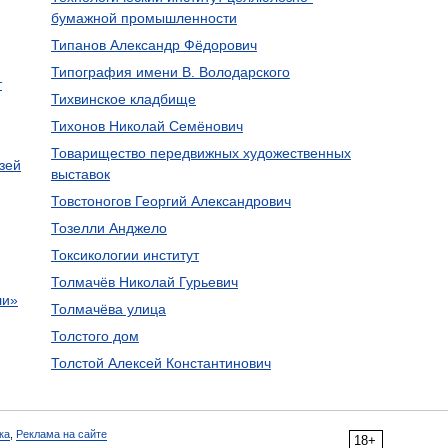
бумажной промышленности
Типанов Александр Фёдорович
Типография имени В. Володарского
т
Тихвинское кладбище
Тихонов Николай Семёнович
Товарищество передвижных художественных
зей
выставок
Товстоногов Георгий Александрович
Тозелли Анджело
Токсикологии институт
Толмачёв Николай Гурьевич
ли»
Толмачёва улица
Толстого дом
Толстой Алексей Константинович
ка
,
Реклама на сайте
18+